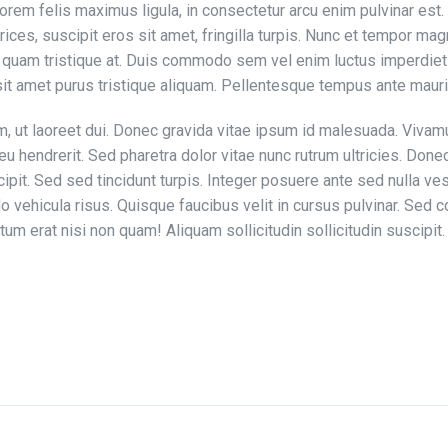
lorem felis maximus ligula, in consectetur arcu enim pulvinar est.
ces, suscipit eros sit amet, fringilla turpis. Nunc et tempor magn
s quam tristique at. Duis commodo sem vel enim luctus imperdiet
sit amet purus tristique aliquam. Pellentesque tempus ante mauri
, ut laoreet dui. Donec gravida vitae ipsum id malesuada. Vivamu
u hendrerit. Sed pharetra dolor vitae nunc rutrum ultricies. Done
it. Sed sed tincidunt turpis. Integer posuere ante sed nulla ves
vehicula risus. Quisque faucibus velit in cursus pulvinar. Sed co
um erat nisi non quam! Aliquam sollicitudin sollicitudin suscipit.