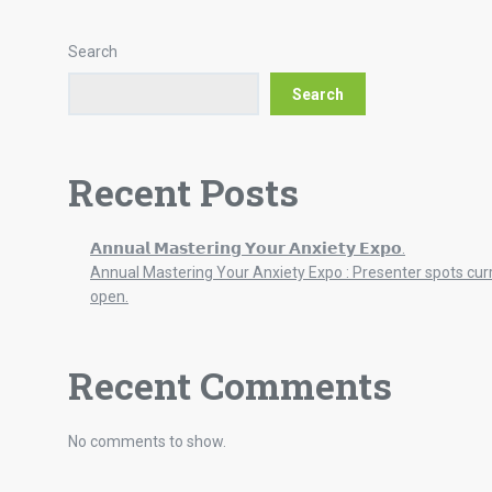
Search
Search
Recent Posts
𝗔𝗻𝗻𝘂𝗮𝗹 𝗠𝗮𝘀𝘁𝗲𝗿𝗶𝗻𝗴 𝗬𝗼𝘂𝗿 𝗔𝗻𝘅𝗶𝗲𝘁𝘆 𝗘𝘅𝗽𝗼.
Annual Mastering Your Anxiety Expo : Presenter spots cur
open.
Recent Comments
No comments to show.