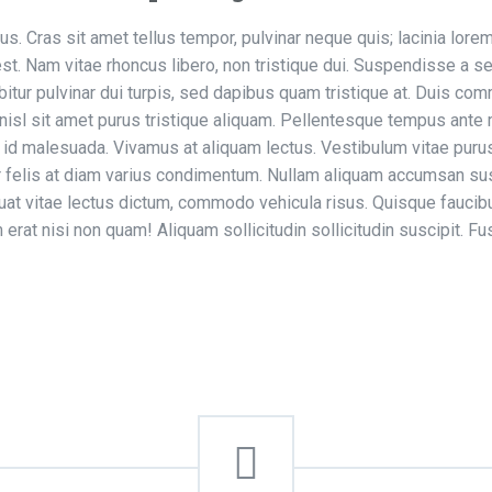
rus. Cras sit amet tellus tempor, pulvinar neque quis; lacinia lor
st. Nam vitae rhoncus libero, non tristique dui. Suspendisse a sem 
bitur pulvinar dui turpis, sed dapibus quam tristique at. Duis 
 nisl sit amet purus tristique aliquam. Pellentesque tempus ante 
m id malesuada. Vivamus at aliquam lectus. Vestibulum vitae puru
tur felis at diam varius condimentum. Nullam aliquam accumsan sus
uat vitae lectus dictum, commodo vehicula risus. Quisque faucibus
rat nisi non quam! Aliquam sollicitudin sollicitudin suscipit. Fus