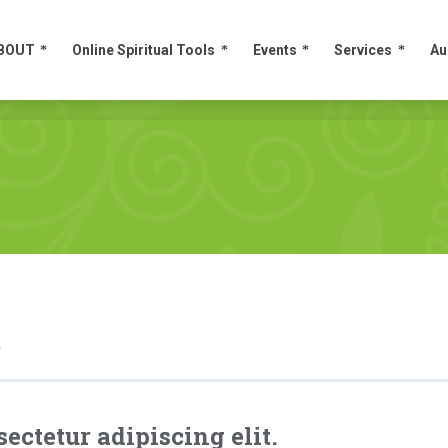
BOUT
Online Spiritual Tools
Events
Services
Au
BOUT
Online Spiritual Tools
Events
Services
Au
e
ectetur adipiscing elit.