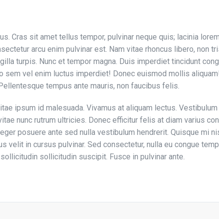
rus. Cras sit amet tellus tempor, pulvinar neque quis; lacinia lor
nsectetur arcu enim pulvinar est. Nam vitae rhoncus libero, non tri
gilla turpis. Nunc et tempor magna. Duis imperdiet tincidunt cong
o sem vel enim luctus imperdiet! Donec euismod mollis aliquam! 
. Pellentesque tempus ante mauris, non faucibus felis.
vitae ipsum id malesuada. Vivamus at aliquam lectus. Vestibulum 
itae nunc rutrum ultricies. Donec efficitur felis at diam varius 
teger posuere ante sed nulla vestibulum hendrerit. Quisque mi ni
 velit in cursus pulvinar. Sed consectetur, nulla eu congue tempu
llicitudin sollicitudin suscipit. Fusce in pulvinar ante.