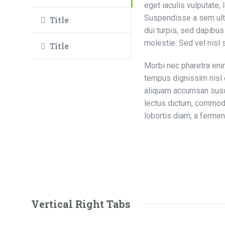
eget iaculis vulputate, 
Suspendisse a sem ultri
Title
dui turpis, sed dapibu
molestie. Sed vel nisl 
Title
Morbi nec pharetra enim
tempus dignissim nisl e
aliquam accumsan suscip
lectus dictum, commodo 
lobortis diam; a ferment
Vertical Right Tabs