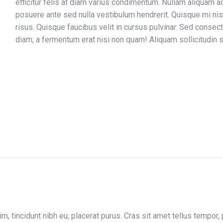
efficitur felis at diam varius condimentum. Nullam aliquam a
posuere ante sed nulla vestibulum hendrerit. Quisque mi ni
risus. Quisque faucibus velit in cursus pulvinar. Sed consect
diam; a fermentum erat nisi non quam! Aliquam sollicitudin sol
im, tincidunt nibh eu, placerat purus. Cras sit amet tellus tempor,