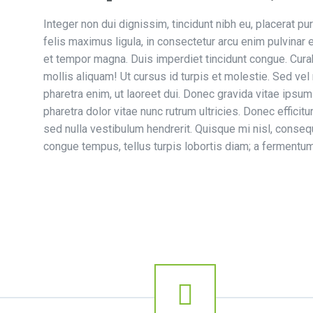
Integer non dui dignissim, tincidunt nibh eu, placerat pu
felis maximus ligula, in consectetur arcu enim pulvinar e
et tempor magna. Duis imperdiet tincidunt congue. Cura
mollis aliquam! Ut cursus id turpis et molestie. Sed vel
pharetra enim, ut laoreet dui. Donec gravida vitae ipsu
pharetra dolor vitae nunc rutrum ultricies. Donec effici
sed nulla vestibulum hendrerit. Quisque mi nisl, conseq
congue tempus, tellus turpis lobortis diam; a fermentum e