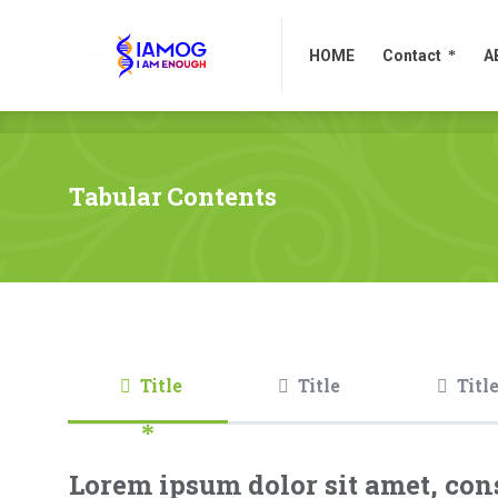
HOME
Contact
A
HOME
Contact
A
Tabular Contents
Title
Title
Titl
Lorem ipsum dolor sit amet, cons